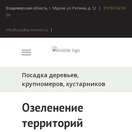
Владимирская область, г. Муром, ул. Репина, д. 12 |
8 919 014-50-
59
info@usadba-murom.ru
|
Посадка деревьев,
крупномеров, кустарников
Озеленение
территорий