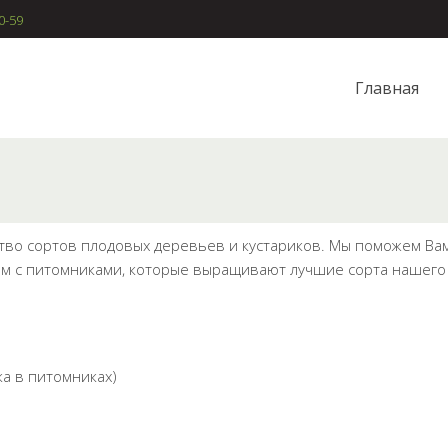
0-59
Главная
во сортов плодовых деревьев и кустариков. Мы поможем Вам 
аем с питомниками, которые выращивают лучшие сорта нашего
ка в питомниках)