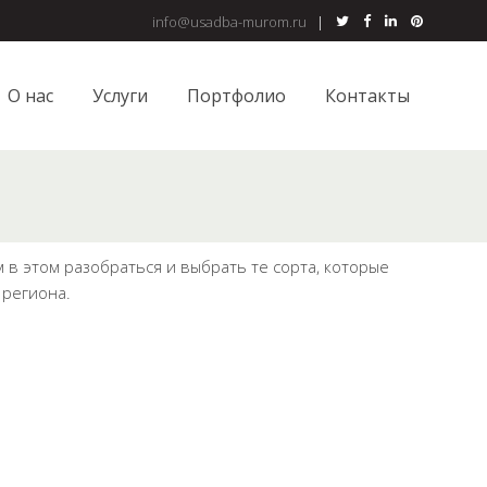
info@usadba-murom.ru
|
О нас
Услуги
Портфолио
Контакты
в этом разобраться и выбрать те сорта, которые
 региона.