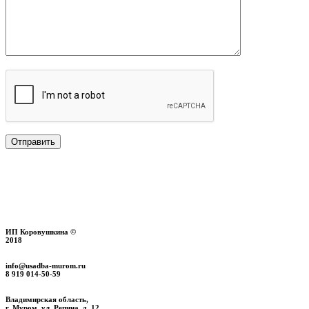
ИП Коровушкина ©
2018
info@usadba-murom.ru
8 919 014-50-59
Владимирская область,
г. Муром, ул. Репина, д. 12