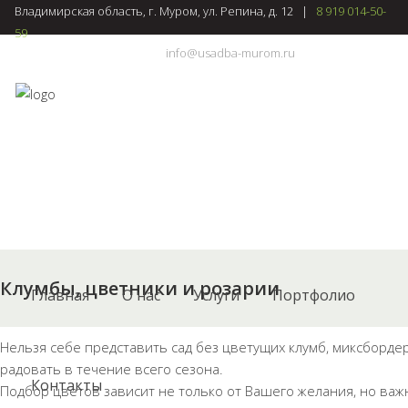
Владимирская область, г. Муром, ул. Репина, д. 12 |
8 919 014-50-
59
info@usadba-murom.ru
|
Клумбы, цветники и розарии
Главная
О нас
Услуги
Портфолио
Нельзя себе представить сад без цветущих клумб, миксборде
радовать в течение всего сезона.
Контакты
Подбор цветов зависит не только от Вашего желания, но важн